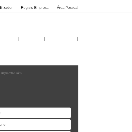
ilizador
Registo Empresa
Área Pessoal
|
|
|
|
Inicio
Fornecedores
Ideias
Contactos