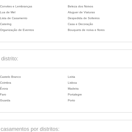
Convites e Lembranças
Beleza dos Noivos
Lua de Mel
Aluguer de Viaturas
Lista de Casamento
Despedida de Solteiros
Catering
Casa e Decoração
Organização de Eventos
Bouquets de noiva e flores
istrito:
Castelo Branco
Leiria
Coimbra
Lisboa
Évora
Madeira
Faro
Portalegre
Guarda
Porto
asamentos por distritos: