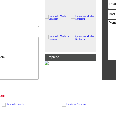
rém
Empresa
rem