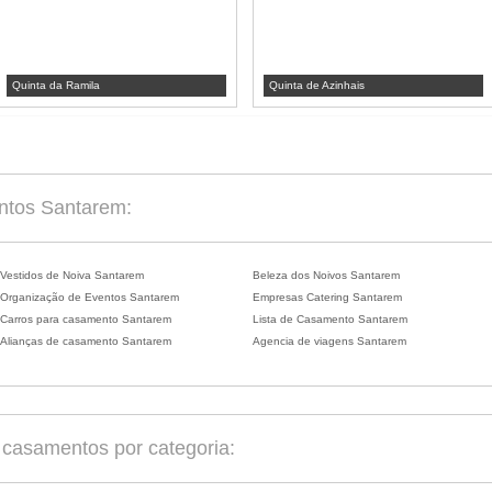
Quinta da Ramila
Quinta de Azinhais
entos Santarem:
Vestidos de Noiva Santarem
Beleza dos Noivos Santarem
Organização de Eventos Santarem
Empresas Catering Santarem
Carros para casamento Santarem
Lista de Casamento Santarem
Alianças de casamento Santarem
Agencia de viagens Santarem
casamentos por categoria: