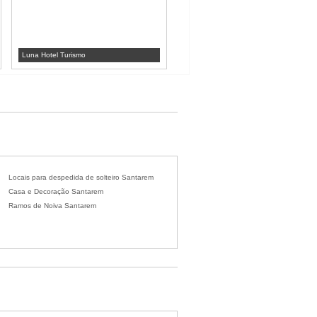
Luna Hotel Turismo
Herdade da Baracha
Locais para despedida de solteiro Santarem
Casa e Decoração Santarem
Ramos de Noiva Santarem