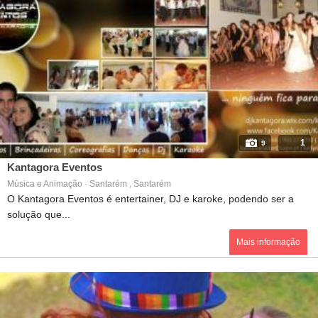
1
9
Kantagora Eventos
Música e Animação · Santarém , Santarém
O Kantagora Eventos é entertainer, DJ e karoke, podendo ser a
solução que...
Mais informação