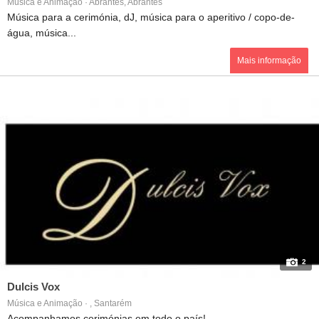
Música e Animação · Abrantes, Abrantes
Música para a cerimónia, dJ, música para o aperitivo / copo-de-
água, música...
Mais informação
2
Dulcis Vox
Música e Animação · , Santarém
Acompanhamos cerimónias em todo o país! ...