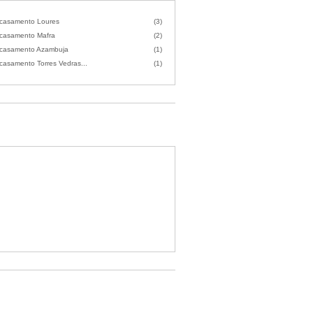
 casamento Loures
(3)
 casamento Mafra
(2)
 casamento Azambuja
(1)
casamento Torres Vedras...
(1)