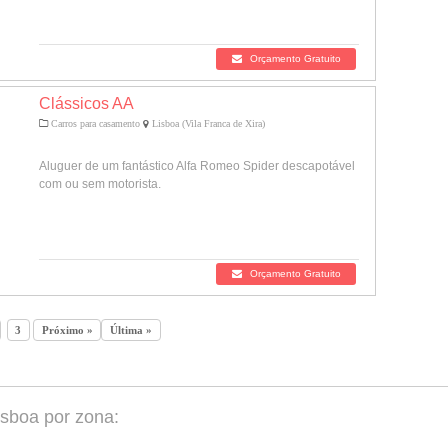
Orçamento Gratuito
Clássicos AA
Carros para casamento
Lisboa (Vila Franca de Xira)
Aluguer de um fantástico Alfa Romeo Spider descapotável
com ou sem motorista.
Orçamento Gratuito
3
Próximo »
Última »
sboa por zona: