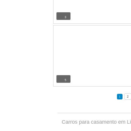
3
5
2
1
Carros para casamento em Li