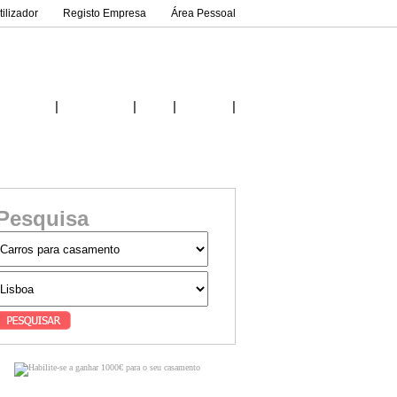
ilizador
Registo Empresa
Área Pessoal
|
|
|
|
Inicio
Fornecedores
Ideias
Contactos
Pesquisa