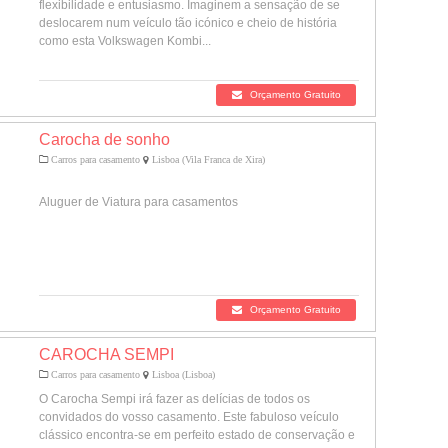
flexibilidade e entusiasmo. Imaginem a sensação de se
deslocarem num veículo tão icónico e cheio de história
como esta Volkswagen Kombi...
Orçamento Gratuito
Carocha de sonho
Carros para casamento
Lisboa (Vila Franca de Xira)
Aluguer de Viatura para casamentos
Orçamento Gratuito
CAROCHA SEMPI
Carros para casamento
Lisboa (Lisboa)
O Carocha Sempi irá fazer as delícias de todos os
convidados do vosso casamento. Este fabuloso veículo
clássico encontra-se em perfeito estado de conservação e