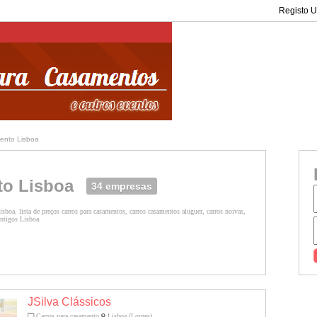
Registo Ut
ento Lisboa
to Lisboa
34 empresas
sboa. lista de preços carros para casamentos, carros casamentos aluguer, carros noivas,
antigos Lisboa.
JSilva Clássicos
Carros para casamento
Lisboa (Loures)