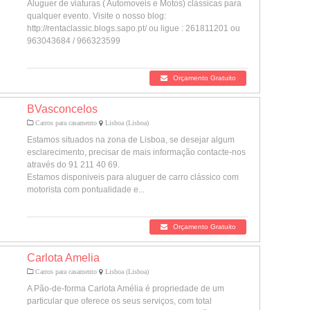
Aluguer de viaturas ( Automoveis e Motos) clássicas para
qualquer evento. Visite o nosso blog:
http://rentaclassic.blogs.sapo.pt/ ou ligue : 261811201 ou
963043684 / 966323599
Orçamento Gratuito
BVasconcelos
Carros para casamento
Lisboa (Lisboa)
Estamos situados na zona de Lisboa, se desejar algum
esclarecimento, precisar de mais informação contacte-nos
através do 91 211 40 69.
Estamos disponiveis para aluguer de carro clássico com
motorista com pontualidade e...
Orçamento Gratuito
Carlota Amelia
Carros para casamento
Lisboa (Lisboa)
A Pão-de-forma Carlota Amélia é propriedade de um
particular que oferece os seus serviços, com total