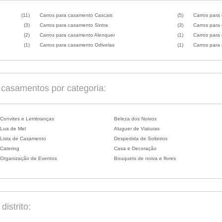
(11)
Carros para casamento Cascais
(5)
Carros para
(3)
Carros para casamento Sintra
(3)
Carros para
(2)
Carros para casamento Alenquer
(1)
Carros para
(1)
Carros para casamento Odivelas
(1)
Carros para 
casamentos por categoria:
Convites e Lembranças
Beleza dos Noivos
Lua de Mel
Aluguer de Viaturas
Lista de Casamento
Despedida de Solteiros
Catering
Casa e Decoração
Organização de Eventos
Bouquets de noiva e flores
istrito: