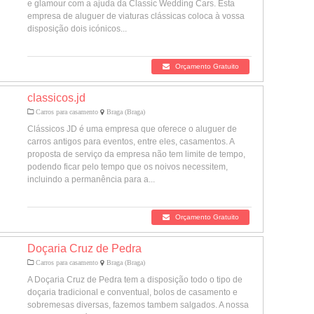
e glamour com a ajuda da Classic Wedding Cars. Esta
empresa de aluguer de viaturas clássicas coloca à vossa
disposição dois icónicos...
Orçamento Gratuito
classicos.jd
Carros para casamento
Braga (Braga)
Clássicos JD é uma empresa que oferece o aluguer de
carros antigos para eventos, entre eles, casamentos. A
proposta de serviço da empresa não tem limite de tempo,
podendo ficar pelo tempo que os noivos necessitem,
incluindo a permanência para a...
Orçamento Gratuito
Doçaria Cruz de Pedra
Carros para casamento
Braga (Braga)
A Doçaria Cruz de Pedra tem a disposição todo o tipo de
doçaria tradicional e conventual, bolos de casamento e
sobremesas diversas, fazemos tambem salgados. A nossa