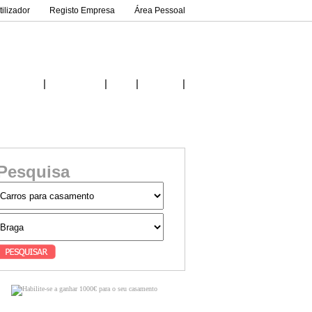
ilizador
Registo Empresa
Área Pessoal
|
|
|
|
Inicio
Fornecedores
Ideias
Contactos
Pesquisa