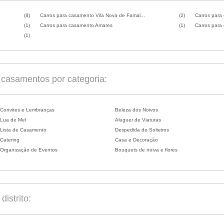
(8)
Carros para casamento Vila Nova de Famal...
(2)
Carros para
(1)
Carros para casamento Amares
(1)
Carros para
(1)
casamentos por categoria:
Convites e Lembranças
Beleza dos Noivos
Lua de Mel
Aluguer de Viaturas
Lista de Casamento
Despedida de Solteiros
Catering
Casa e Decoração
Organização de Eventos
Bouquets de noiva e flores
istrito: