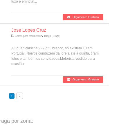
luxo e em total...
Orçamento Gratuito
Jose Lopes Cruz
Carros para casamento
Braga (Braga)
Aluguer Porsche 997 gt3, branco, só existem 10 em
Portugal. Noivos conduzem da igreja até á quinta, tiram
fotos e também os convidados.Motorista vestido para
ocasião.
Orçamento Gratuito
2
1
aga por zona: