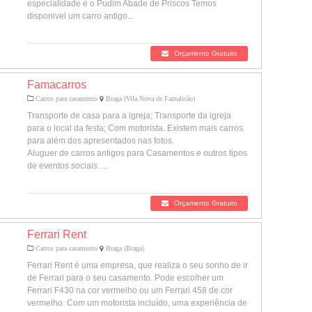
especialidade é o Pudim Abade de Priscos Temos
disponivel um carro antigo...
Orçamento Gratuito
Famacarros
Carros para casamento
Braga (Vila Nova de Famalicão)
Transporte de casa para a igreja; Transporte da igreja
para o local da festa; Com motorista. Existem mais carros
para além dos apresentados nas fotos.
Aluguer de carros antigos para Casamentos e outros tipos
de eventos sociais. ...
Orçamento Gratuito
Ferrari Rent
Carros para casamento
Braga (Braga)
Ferrari Rent é uma empresa, que realiza o seu sonho de ir
de Ferrari para o seu casamento. Pode escolher um
Ferrari F430 na cor vermelho ou um Ferrari 458 de cor
vermelho. Com um motorista incluído, uma experiência de