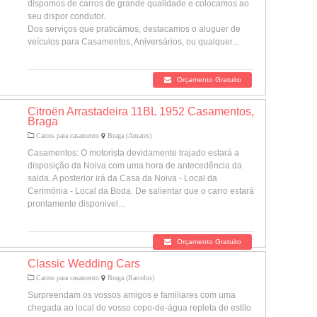
dispomos de carros de grande qualidade e colocamos ao
seu dispor condutor.
Dos serviços que praticámos, destacamos o aluguer de
veículos para Casamentos, Aniversários, ou qualquer...
Orçamento Gratuito
Citroën Arrastadeira 11BL 1952 Casamentos,
Braga
Carros para casamento
Braga (Amares)
Casamentos: O motorista devidamente trajado estará a
disposição da Noiva com uma hora de antecedência da
saida. A posterior irá da Casa da Noiva - Local da
Cerimónia - Local da Boda. De salientar que o carro estará
prontamente disponivel...
Orçamento Gratuito
Classic Wedding Cars
Carros para casamento
Braga (Barcelos)
Surpreendam os vossos amigos e familiares com uma
chegada ao local do vosso copo-de-água repleta de estilo