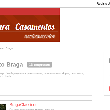
Registo Ut
mento Braga
to Braga
16 empresas
aga. lista de preços carros para casamentos, carros casamentos aluguer, carros noivas,
tigos Braga.
BragaClassicos
Carros para casamento
Braga (Barcelos)