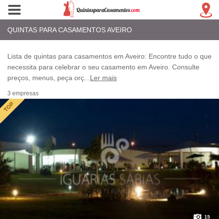
QUINTAS PARA CASAMENTOS AVEIRO
Lista de quintas para casamentos em Aveiro: Encontre tudo o que
necessita para celebrar o seu casamento em Aveiro. Consulte
preços, menus, peça orç
...
Ler mais
3 empresas
15