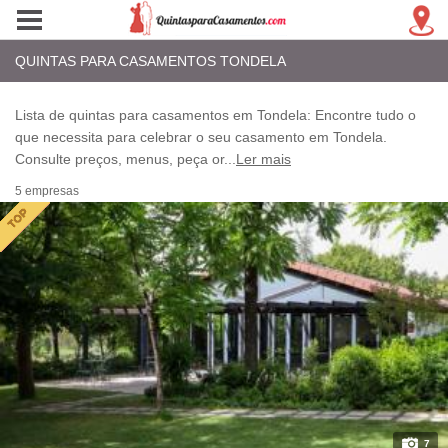
QUINTAS PARA CASAMENTOS TONDELA
Lista de quintas para casamentos em Tondela: Encontre tudo o
que necessita para celebrar o seu casamento em Tondela.
Consulte preços, menus, peça or
...
Ler mais
5 empresas
7