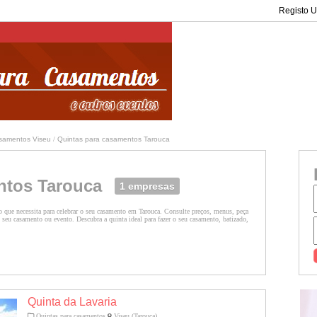
Registo Ut
asamentos Viseu
/
Quintas para casamentos Tarouca
ntos Tarouca
1 empresas
 que necessita para celebrar o seu casamento em Tarouca. Consulte preços, menus, peça
seu casamento ou evento. Descubra a quinta ideal para fazer o seu casamento, batizado,
Quinta da Lavaria
Quintas para casamentos
Viseu (Tarouca)