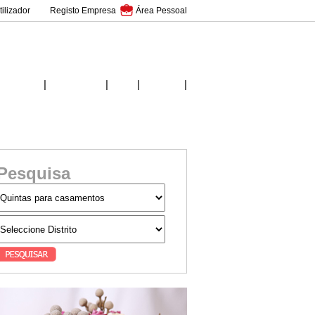
ilizador
Registo Empresa
Área Pessoal
|
|
|
|
Inicio
Fornecedores
Ideias
Contactos
Pesquisa