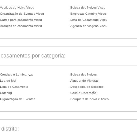
Vestidos de Noiva Viseu
Beleza dos Noivos Viseu
Organização de Eventos Viseu
Empresas Catering Viseu
Carros para casamento Viseu
Lista de Casamento Viseu
Alianças de casamento Viseu
Agencia de viagens Viseu
casamentos por categoria:
Convites e Lembranças
Beleza dos Noivos
Lua de Mel
Aluguer de Viaturas
Lista de Casamento
Despedida de Solteiros
Catering
Casa e Decoração
Organização de Eventos
Bouquets de noiva e flores
istrito: