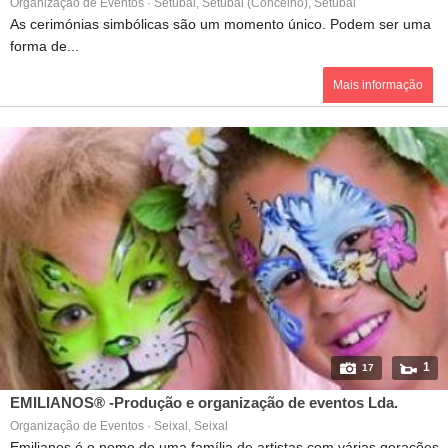
Organização de Eventos · Setúbal, Setúbal (Concelho), Setúbal
As cerimónias simbólicas são um momento único. Podem ser uma
forma de...
Mais informação
1
17
EMILIANOS® -Produção e organização de eventos Lda.
Organização de Eventos · Seixal, Seixal
Emilianos é o nome de uma família de artistas com várias gerações