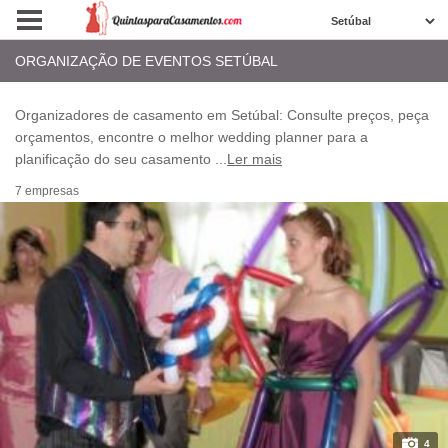
ORGANIZAÇÃO DE EVENTOS SETÚBAL
Organizadores de casamento em Setúbal: Consulte preços, peça
orçamentos, encontre o melhor wedding planner para a
planificação do seu casamento
...
Ler mais
7 empresas
4