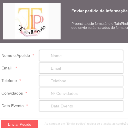
Enviar pedido de informaçõe
Preencha este formulário e TainPho
que envie serão tratados de forma co
Nome e Apelido
*
Email
*
Telefone
*
Convidados
*
Data Evento
*
Ao carregar em "Enviar pedido" regista-se e aceita as condiç