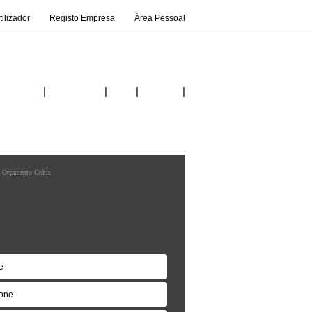
ilizador
Registo Empresa
Área Pessoal
|
|
|
|
Inicio
Fornecedores
Ideias
Contactos