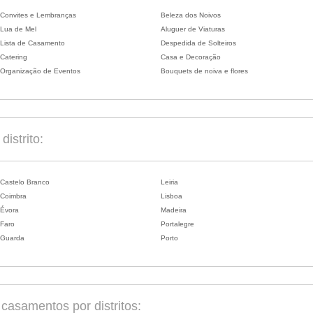
Convites e Lembranças
Beleza dos Noivos
Lua de Mel
Aluguer de Viaturas
Lista de Casamento
Despedida de Solteiros
Catering
Casa e Decoração
Organização de Eventos
Bouquets de noiva e flores
istrito:
Castelo Branco
Leiria
Coimbra
Lisboa
Évora
Madeira
Faro
Portalegre
Guarda
Porto
asamentos por distritos: