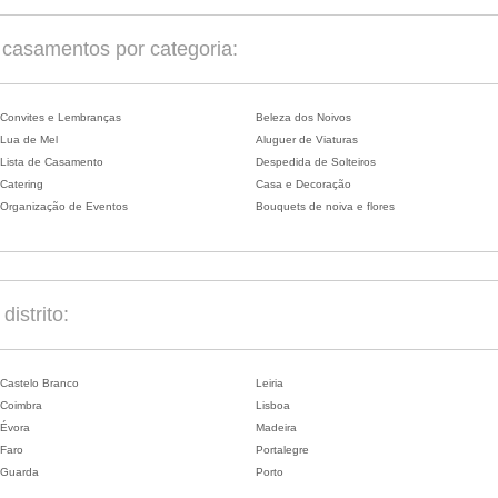
casamentos por categoria:
Convites e Lembranças
Beleza dos Noivos
Lua de Mel
Aluguer de Viaturas
Lista de Casamento
Despedida de Solteiros
Catering
Casa e Decoração
Organização de Eventos
Bouquets de noiva e flores
istrito:
Castelo Branco
Leiria
Coimbra
Lisboa
Évora
Madeira
Faro
Portalegre
Guarda
Porto