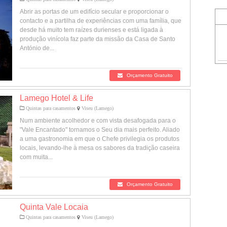
Abrir as portas de um edifício secular e proporcionar o
contacto e a partilha de experiências com uma família, que
desde há muito tem raízes durienses e está ligada à
produção vinícola faz parte da missão da Casa de Santo
António de...
Orçamento Gratuito
Lamego Hotel & Life
Quintas para casamentos
Viseu (Lamego)
Num ambiente acolhedor e com vista desafogada para o
"Vale Encantado" tornamos o Seu dia mais perfeito. Aliado
a uma gastronomia em que o Chefe privilegia os produtos
locais, levando-lhe à mesa os sabores da tradição caseira
com muita...
Orçamento Gratuito
Quinta Vale Locaia
Quintas para casamentos
Viseu (Lamego)