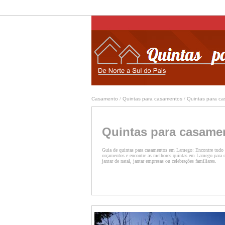
Casamento
/
Quintas para casamentos
/
Quintas para c
Quintas para casam
Guia de quintas para casamentos em Lamego: Encontre tudo 
orçamentos e encontre as melhores quintas em Lamego para o 
jantar de natal, jantar empresas ou celebrações familiares.