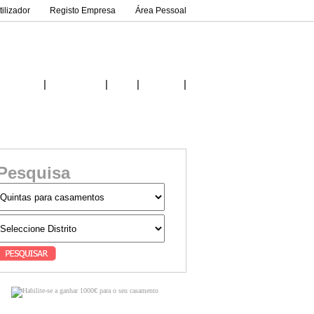
ilizador
Registo Empresa
Área Pessoal
|
|
|
|
Inicio
Fornecedores
Ideias
Contactos
Pesquisa