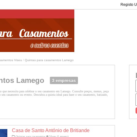
Registo Ut
asamentos Viseu
/
Quintas para casamentos Lamego
entos Lamego
3 empresas
o que necessita para celebrar o seu casamento em Lamego. Consulte preços, menus, peça
seu casamento ou evento. Descubra a quinta ideal para fazer o seu casamento, batizado,
Casa de Santo António de Britiande
Quintas para casamentos
Viseu (Lamego)