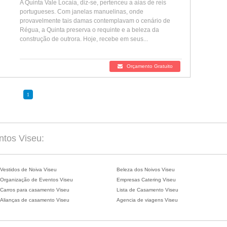
A Quinta Vale Locaia, diz-se, pertenceu a aias de reis
portugueses. Com janelas manuelinas, onde
provavelmente tais damas contemplavam o cenário de
Régua, a Quinta preserva o requinte e a beleza da
construção de outrora. Hoje, recebe em seus...
Orçamento Gratuito
1
ntos Viseu:
Vestidos de Noiva Viseu
Beleza dos Noivos Viseu
Organização de Eventos Viseu
Empresas Catering Viseu
Carros para casamento Viseu
Lista de Casamento Viseu
Alianças de casamento Viseu
Agencia de viagens Viseu