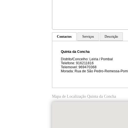
Contactos
Serviços
Descrição
Quinta da Concha
Distrito/Concelho: Leiria / Pombal
Telefone: 916211816
Telemovel: 969470368
Morada: Rua de São Pedro-Remessa-Pom
Mapa de Localização Quinta da Concha