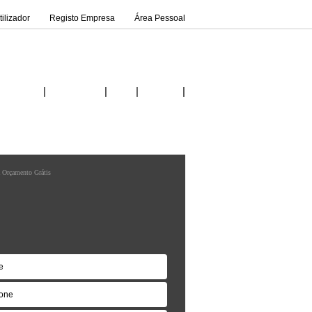
ilizador
Registo Empresa
Área Pessoal
|
|
|
|
Inicio
Fornecedores
Ideias
Contactos