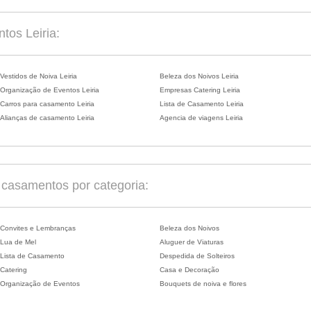
tos Leiria:
Vestidos de Noiva Leiria
Beleza dos Noivos Leiria
Organização de Eventos Leiria
Empresas Catering Leiria
Carros para casamento Leiria
Lista de Casamento Leiria
Alianças de casamento Leiria
Agencia de viagens Leiria
casamentos por categoria:
Convites e Lembranças
Beleza dos Noivos
Lua de Mel
Aluguer de Viaturas
Lista de Casamento
Despedida de Solteiros
Catering
Casa e Decoração
Organização de Eventos
Bouquets de noiva e flores