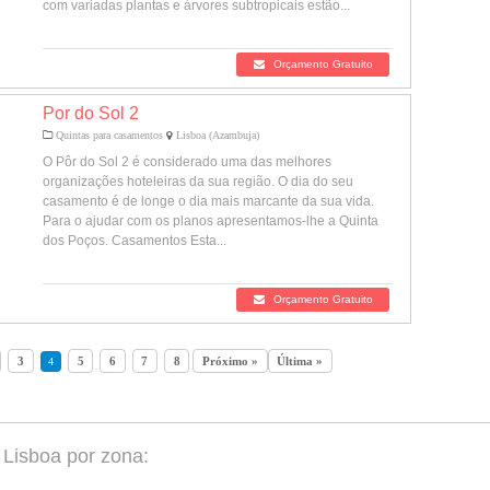
com variadas plantas e árvores subtropicais estão...
Orçamento Gratuito
Por do Sol 2
Quintas para casamentos
Lisboa (Azambuja)
O Pôr do Sol 2 é considerado uma das melhores
organizações hoteleiras da sua região. O dia do seu
casamento é de longe o dia mais marcante da sua vida.
Para o ajudar com os planos apresentamos-lhe a Quinta
dos Poços. Casamentos Esta...
Orçamento Gratuito
3
5
6
7
8
Próximo »
Última »
4
Lisboa por zona: