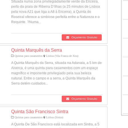
Situada numa zona privilegiadamente verde da Ericeira,
perto da praia de Ribeira D’Ilhas (a 25 minutos de Lisboa
pela nova A21 que liga a A8 à Ericeira), a Quinta do
Roseiral oferece a simbiose perfeita entre a Natureza e o
Requinte. ?Numa...
Orçamento Gratuito
Quinta Marquês da Serra
Quintas para casamentos
Lisboa (Vila Franca de Xira)
A Quinta Marquês da Serra, situada na Adanaia, a 5 km de
Alverca, é uma quinta para casamentos com um espaço
magnífico e imponente privilegiado pela sua beleza
natural. Entre o campo e a serra, a Quinta Marquês da
Serra detém cuidados...
Orçamento Gratuito
Quinta São Francisco Sintra
Quintas para casamentos
Lisboa (Sintra)
A Quinta De São Francisco está localizada em Sintra, a 5