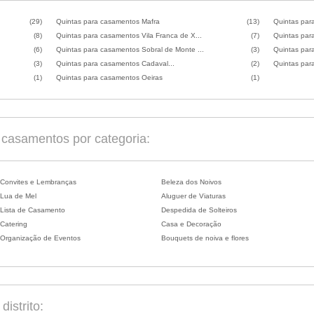
(29)
Quintas para casamentos Mafra
(13)
Quintas par
(8)
Quintas para casamentos Vila Franca de X...
(7)
Quintas par
(6)
Quintas para casamentos Sobral de Monte ...
(3)
Quintas par
(3)
Quintas para casamentos Cadaval...
(2)
Quintas par
(1)
Quintas para casamentos Oeiras
(1)
casamentos por categoria:
Convites e Lembranças
Beleza dos Noivos
Lua de Mel
Aluguer de Viaturas
Lista de Casamento
Despedida de Solteiros
Catering
Casa e Decoração
Organização de Eventos
Bouquets de noiva e flores
istrito: