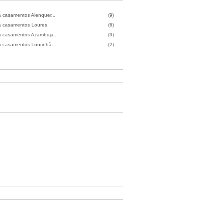
a casamentos Alenquer...
(9)
a casamentos Loures
(6)
a casamentos Azambuja...
(3)
a casamentos Lourinhã...
(2)