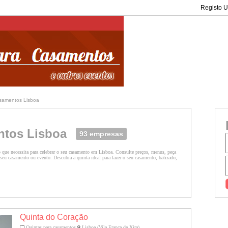
Registo Ut
asamentos Lisboa
ntos Lisboa
93 empresas
 que necessita para celebrar o seu casamento em Lisboa. Consulte preços, menus, peça
seu casamento ou evento. Descubra a quinta ideal para fazer o seu casamento, batizado,
Quinta do Coração
Quintas para casamentos
Lisboa (Vila Franca de Xira)