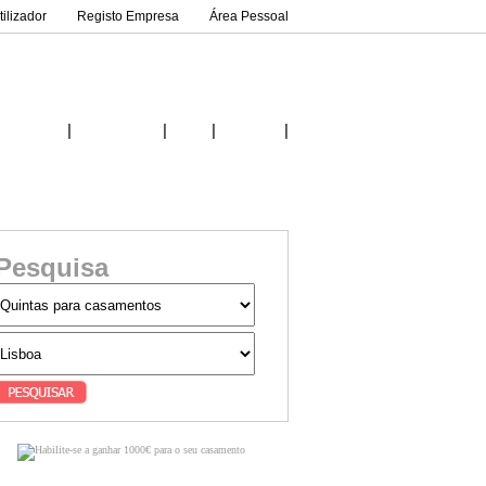
ilizador
Registo Empresa
Área Pessoal
|
|
|
|
Inicio
Fornecedores
Ideias
Contactos
Pesquisa