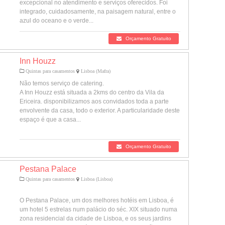
excepcional no atendimento e serviços oferecidos. Foi
integrado, cuidadosamente, na paisagem natural, entre o
azul do oceano e o verde...
Orçamento Gratuito
Inn Houzz
Quintas para casamentos
Lisboa (Mafra)
Não temos serviço de catering.
A Inn Houzz está situada a 2kms do centro da Vila da
Ericeira. disponibilizamos aos convidados toda a parte
envolvente da casa, todo o exterior. A particularidade deste
espaço é que a casa...
Orçamento Gratuito
Pestana Palace
Quintas para casamentos
Lisboa (Lisboa)
O Pestana Palace, um dos melhores hotéis em Lisboa, é
um hotel 5 estrelas num palácio do séc. XIX situado numa
zona residencial da cidade de Lisboa, e os seus jardins