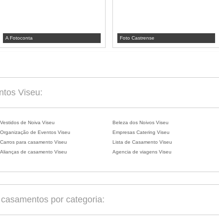
A Fotoconta
Foto Castrense
ntos Viseu:
Vestidos de Noiva Viseu
Beleza dos Noivos Viseu
Organização de Eventos Viseu
Empresas Catering Viseu
Carros para casamento Viseu
Lista de Casamento Viseu
Alianças de casamento Viseu
Agencia de viagens Viseu
casamentos por categoria: