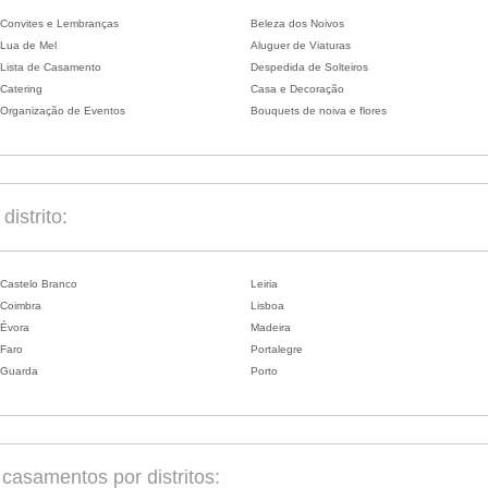
Convites e Lembranças
Beleza dos Noivos
Lua de Mel
Aluguer de Viaturas
Lista de Casamento
Despedida de Solteiros
Catering
Casa e Decoração
Organização de Eventos
Bouquets de noiva e flores
istrito:
Castelo Branco
Leiria
Coimbra
Lisboa
Évora
Madeira
Faro
Portalegre
Guarda
Porto
asamentos por distritos: