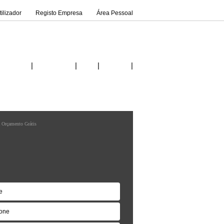
ilizador
Registo Empresa
Área Pessoal
|
|
|
|
Inicio
Fornecedores
Ideias
Contactos