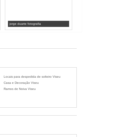
jorge duarte fotografia
Lameiras Produções
Locais para despedida de solteiro Viseu
Casa e Decoração Viseu
Ramos de Noiva Viseu