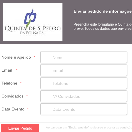
Enviar pedido de informaçõe
Preencha este formulário e Quinta 
breve. Todos os dados que envie ser
Nome e Apelido
*
Email
*
Telefone
*
Convidados
*
Data Evento
*
Ao carregar em "Enviar pedido" regista-se e aceita as condiç