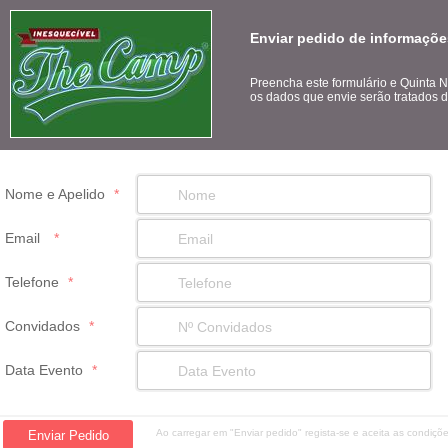
Enviar pedido de informações
Preencha este formulário e Quinta N
os dados que envie serão tratados d
Nome e Apelido
*
Email
*
Telefone
*
Convidados
*
Data Evento
*
Ao carregar em "Enviar pedido" regista-se e aceita as condiç