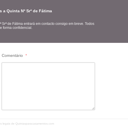
 a Quinta Nª Srª de Fátima
ª Srª de Fátima entrará em contacto consigo em breve. Todos
e forma confidencial.
Comentário
*
ões legais de Quintasparacasamentos.com