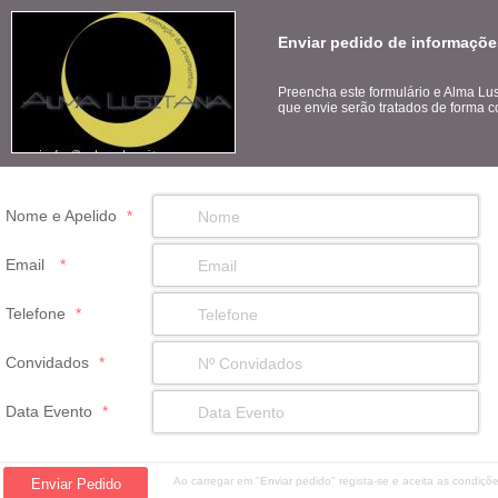
Enviar pedido de informaçõe
Preencha este formulário e Alma Lu
que envie serão tratados de forma co
Nome e Apelido
*
Email
*
Telefone
*
Convidados
*
Data Evento
*
Ao carregar em "Enviar pedido" regista-se e aceita as condiç