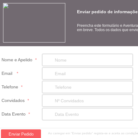
Enviar pedido de informaçõe
Preencha este formulário e Aventura
em breve. Todos os dados que envie 
Nome e Apelido
*
Email
*
Telefone
*
Convidados
*
Data Evento
*
Ao carregar em "Enviar pedido" regista-se e aceita as condiç