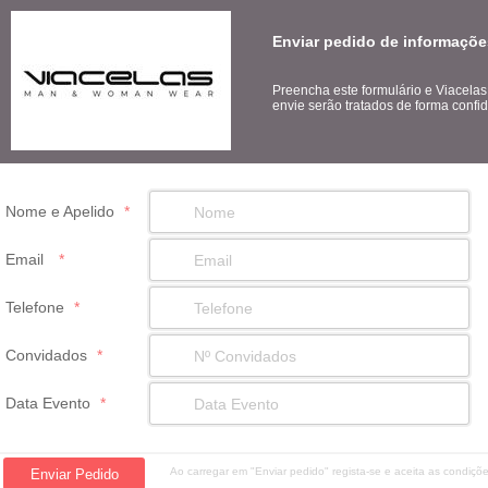
Enviar pedido de informaçõe
Preencha este formulário e Viacela
envie serão tratados de forma confid
Nome e Apelido
*
Email
*
Telefone
*
Convidados
*
Data Evento
*
Ao carregar em "Enviar pedido" regista-se e aceita as condiç