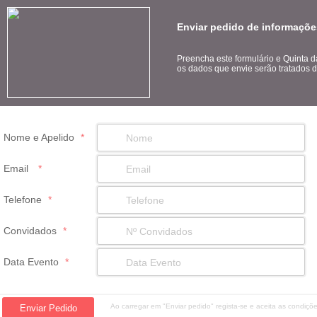
Enviar pedido de informações
Preencha este formulário e Quinta d
os dados que envie serão tratados d
Nome e Apelido
*
Email
*
Telefone
*
Convidados
*
Data Evento
*
Ao carregar em "Enviar pedido" regista-se e aceita as condiç