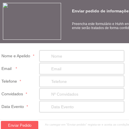
Enviar pedido de informaçõ
Preencha este formulário e Huhh en
envie serão tratados de forma confid
Nome e Apelido
*
Email
*
Telefone
*
Convidados
*
Data Evento
*
Ao carregar em "Enviar pedido" regista-se e aceita as condiç