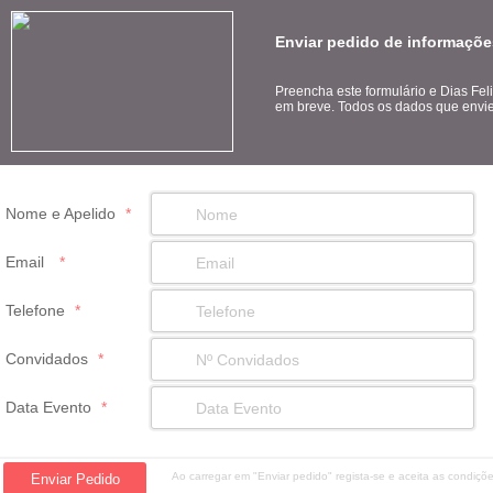
Enviar pedido de informações
Preencha este formulário e Dias Fel
em breve. Todos os dados que envie 
Nome e Apelido
*
Email
*
Telefone
*
Convidados
*
Data Evento
*
Ao carregar em "Enviar pedido" regista-se e aceita as condiç