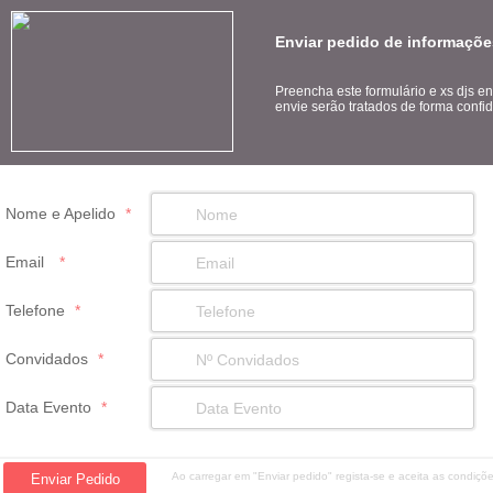
Enviar pedido de informaçõe
Preencha este formulário e xs djs e
envie serão tratados de forma confid
Nome e Apelido
*
Email
*
Telefone
*
Convidados
*
Data Evento
*
Ao carregar em "Enviar pedido" regista-se e aceita as condiç