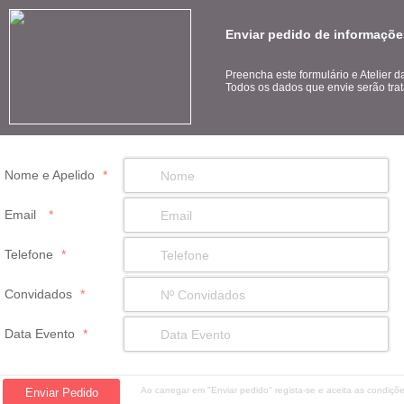
Enviar pedido de informações
Preencha este formulário e Atelier 
Todos os dados que envie serão trat
Nome e Apelido
*
Email
*
Telefone
*
Convidados
*
Data Evento
*
Ao carregar em "Enviar pedido" regista-se e aceita as condiç