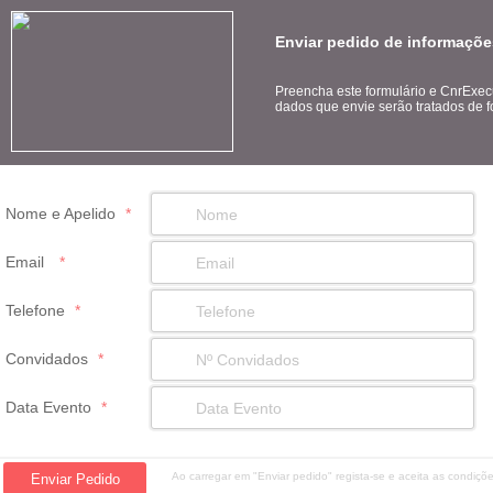
Enviar pedido de informaçõ
Preencha este formulário e CnrExec
dados que envie serão tratados de f
Nome e Apelido
*
Email
*
Telefone
*
Convidados
*
Data Evento
*
Ao carregar em "Enviar pedido" regista-se e aceita as condiç