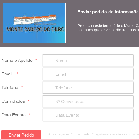
Enviar pedido de informaçõ
Preencha este formulário e Monte C
os dados que envie serão tratados d
Nome e Apelido
*
Email
*
Telefone
*
Convidados
*
Data Evento
*
Ao carregar em "Enviar pedido" regista-se e aceita as condiç