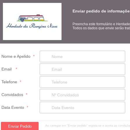
Enviar pedido de informaçõ
Preencha este formulário e Herdade
Todos os dados que envie serão trat
Nome e Apelido
*
Email
*
Telefone
*
Convidados
*
Data Evento
*
Ao carregar em "Enviar pedido" regista-se e aceita as condiç