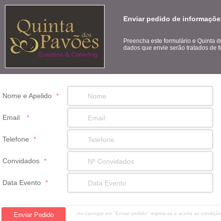
Enviar pedido de informaçõe
Preencha este formulário e Quinta 
dados que envie serão tratados de f
Nome e Apelido
*
Email
*
Telefone
*
Convidados
*
Data Evento
*
Ao carregar em "Enviar pedido" regista-se e aceita as condiç