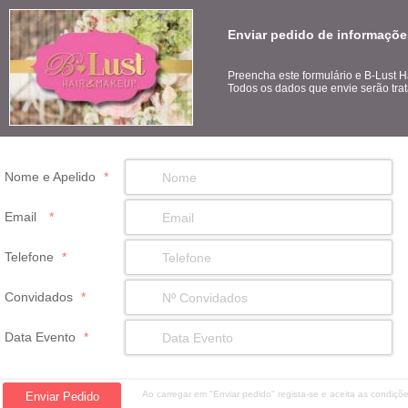
Enviar pedido de informaçõe
Preencha este formulário e B-Lust 
Todos os dados que envie serão trat
Nome e Apelido
*
Email
*
Telefone
*
Convidados
*
Data Evento
*
Ao carregar em "Enviar pedido" regista-se e aceita as condiç