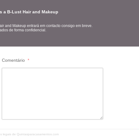
s a B-Lust Hair and Makeup
Hair and Makeup entrará em contacto consigo em breve.
ados de forma confidencial.
Comentário
*
ões legais de Quintasparacasamentos.com