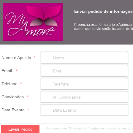
Enviar pedido de informaçõe
Preencha este formulário e Agência
dados que envie serão tratados de f
Nome e Apelido
*
Email
*
Telefone
*
Convidados
*
Data Evento
*
Ao carregar em "Enviar pedido" regista-se e aceita as condiç